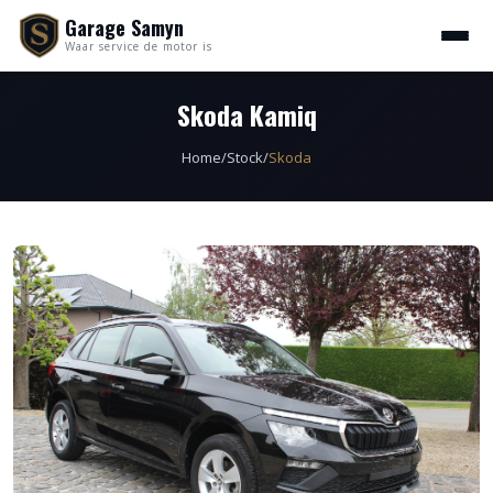
Garage Samyn
Waar service de motor is
Skoda Kamiq
Home
/
Stock
/
Skoda