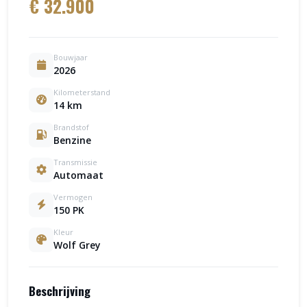
€ 32.900
Bouwjaar
2026
Kilometerstand
14 km
Brandstof
Benzine
Transmissie
Automaat
Vermogen
150 PK
Kleur
Wolf Grey
Beschrijving