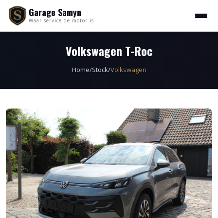
Garage Samyn
Waar service de motor is
Volkswagen T-Roc
Home
/
Stock
/
Volkswagen