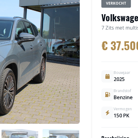
VERKOCHT
Volkswage
7 Zits met multi
€ 37.50
Bouwjaar
2025
Brandstof
Benzine
Vermogen
150 PK