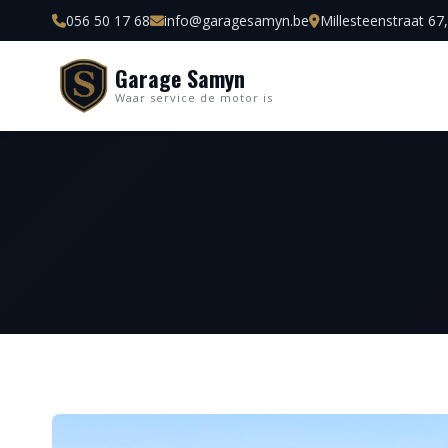
056 50 17 68
info@garagesamyn.be
Millesteenstraat 67
Garage Samyn
Waar service de motor is