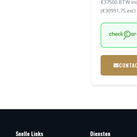
€37500 BTW inc
(€30991,75 exc
CONTA
Snelle Links
Diensten