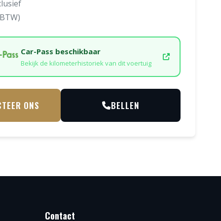
lusief
l BTW)
Car-Pass beschikbaar
Bekijk de kilometerhistoriek van dit voertuig
CTEER ONS
BELLEN
Contact