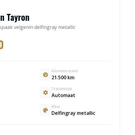
n Tayron
spaak velgenin delfingray metallic
0
Kilometerstand
21.500 km
Transmissie
Automaat
Kleur
Delfingray metallic