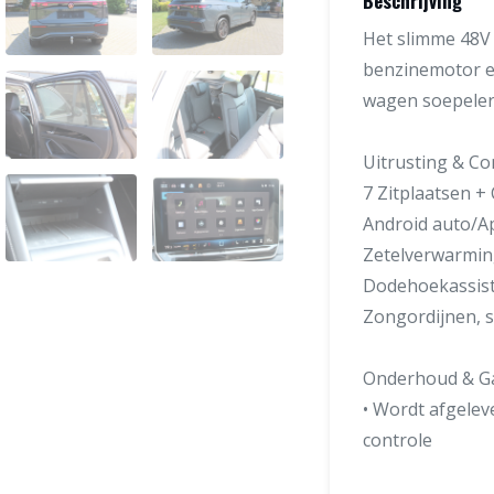
Beschrijving
Het slimme 48V
benzinemotor ele
wagen soepeler 
Uitrusting & Co
7 Zitplaatsen +
Android auto/Ap
Zetelverwarming
Dodehoekassiste
Zongordijnen, sfe
Onderhoud & Ga
• Wordt afgelev
controle