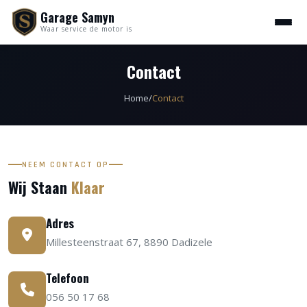
Garage Samyn
Waar service de motor is
Contact
Home
/
Contact
NEEM CONTACT OP
Wij Staan
Klaar
Adres
Millesteenstraat 67, 8890 Dadizele
Telefoon
056 50 17 68